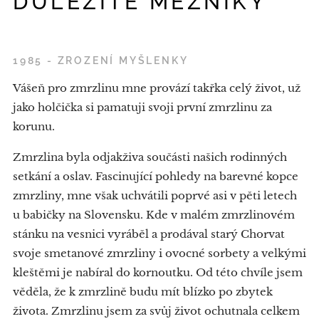
DŮLEŽITÉ MEZNÍKY
1985 - ZROZENÍ MYŠLENKY
Vášeň pro zmrzlinu mne provází takřka celý život, už
jako holčička si pamatuji svoji první zmrzlinu za
korunu.
Zmrzlina byla odjakživa součásti našich rodinných
setkání a oslav. Fascinující pohledy na barevné kopce
zmrzliny, mne však uchvátili poprvé asi v pěti letech
u babičky na Slovensku. Kde v malém zmrzlinovém
stánku na vesnici vyráběl a prodával starý Chorvat
svoje smetanové zmrzliny i ovocné sorbety a velkými
kleštěmi je nabíral do kornoutku. Od této chvíle jsem
věděla, že k zmrzlině budu mít blízko po zbytek
života. Zmrzlinu jsem za svůj život ochutnala celkem