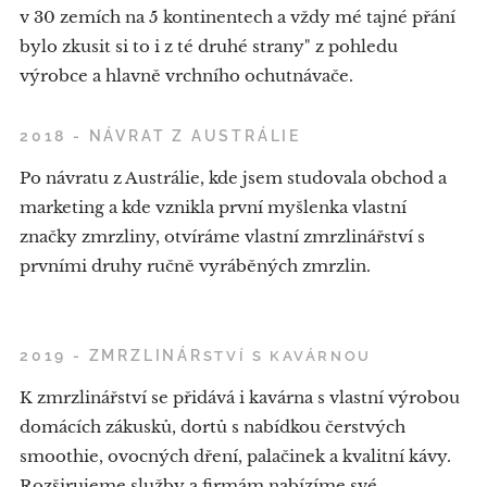
v 30 zemích na 5 kontinentech a vždy mé tajné přání
bylo zkusit si to i z té druhé strany" z pohledu
výrobce a hlavně vrchního ochutnávače.
2018 - NÁVRAT Z AUSTRÁLIE
Po návratu z Austrálie, kde jsem studovala obchod a
marketing a kde vznikla první myšlenka vlastní
značky zmrzliny, otvíráme vlastní zmrzlinářství s
prvními druhy ručně vyráběných zmrzlin.
2019 - ZMRZLINÁR
STVÍ S KAVÁRNOU
K zmrzlinářství se přidává i kavárna s vlastní výrobou
domácích zákusků, dortů s nabídkou čerstvých
smoothie, ovocných dření, palačinek a kvalitní kávy.
Rozširujeme služby a firmám nabízíme své